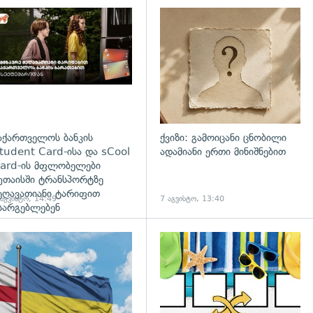
დახედვა
აქართველოს ბანკის
ქვიზი: გამოიცანი ცნობილი
tudent Card-ისა და sCool
ადამიანი ერთი მინიშნებით
ard-ის მფლობელები
უთაისში ტრანსპორტზე
ეღავათიანი ტარიფით
 აგვისტო, 14:49
7 აგვისტო, 13:40
სარგებლებენ
გადახედვა