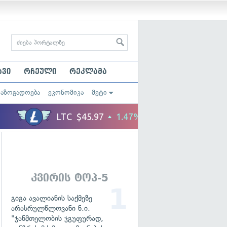
ავი
რჩეული
რეკლამა
საზოგადოება
ეკონომიკა
მეტი
კვირის ტოპ-5
გიგა ავალიანის საქმეზე
არასრულწლოვანი ნ.ი.
"ჯანმთელობის ჯგუფურად,