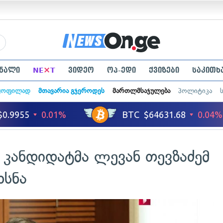
×
ნალი
NE
T
ვიდეო
ოპ-ედი
ქვიზები
საკითხ
ყოფილად
მთავარია გჯეროდეს
მართლმსაჯულება
პოლიტიკა
კანდიდატმა ლევან თევზაძემ
ხსნა