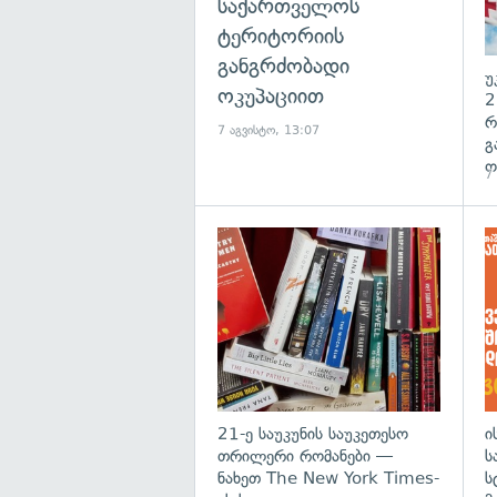
საქართველოს
ტერიტორიის
განგრძობადი
უ
ოკუპაციით
2
რ
7 აგვისტო, 13:07
გ
ო
7
გა
21-ე საუკუნის საუკეთესო
ი
თრილერი რომანები —
ს
ნახეთ The New York Times-
ს