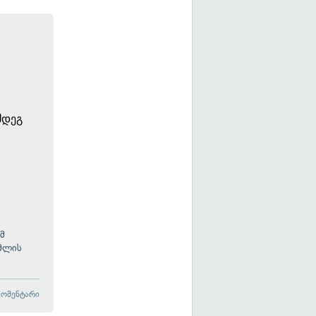
მდეგ
მ
მლის
კომენტარი