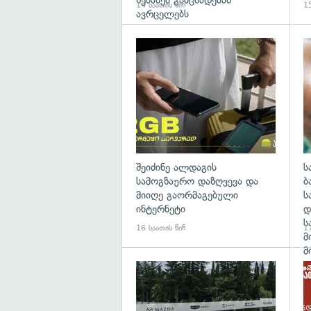
შესახებ განცხადებას
14 საათის წინ
15
ავრცელებს
შეიძინე ალდაგის
ს
სამოგზაურო დაზღვევა და
ბ
მიიღე გაორმაგებული
ს
ინტერნეტი
დ
ს
16 საათის წინ
17
მ
მ