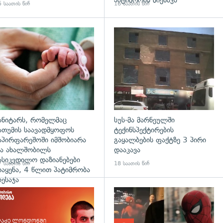
პატიმრობა მიესაჯა
 საათის წინ
16 საათის წინ
გადახედვა
ანიტარს, რომელმაც
სუს-მა მარნეულში
ათუმის საავადმყოფოს
ტექინსპექტირების
აპირფარეშოში იმშობიარა
გაყალბების ფაქტზე 3 პირი
ა ახალშობილს
დააკავა
ასიკვდილო დაზიანებები
 საათის წინ
18 საათის წინ
იაყენა, 4 წლით პატიმრობა
იესაჯა