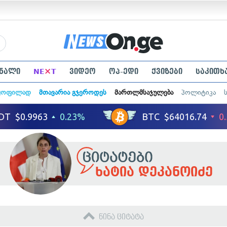
×
ნალი
NE
T
ვიდეო
ოპ-ედი
ქვიზები
საკითხ
ყოფილად
მთავარია გჯეროდეს
მართლმსაჯულება
პოლიტიკა
ხატია დეკანოიძე
წინა ციტატა