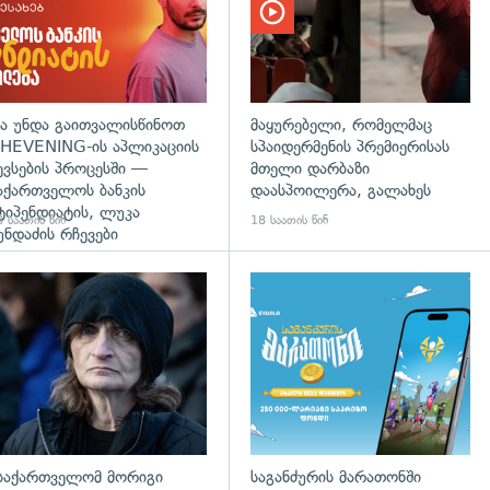
ა უნდა გაითვალისწინოთ
მაყურებელი, რომელმაც
HEVENING-ის აპლიკაციის
სპაიდერმენის პრემიერისას
ევსების პროცესში —
მთელი დარბაზი
აქართველოს ბანკის
დაასპოილერა, გალახეს
ტიპენდიატის, ლუკა
 საათის წინ
18 საათის წინ
უნდაძის რჩევები
დახედვა
გადახედვა
საქართველომ მორიგი
საგანძურის მარათონში