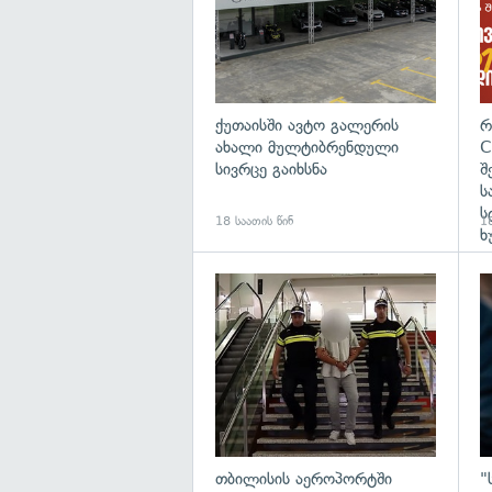
ქუთაისში ავტო გალერის
რ
ახალი მულტიბრენდული
C
სივრცე გაიხსნა
შ
ს
ს
18 საათის წინ
18
ხ
გა
თბილისის აეროპორტში
"