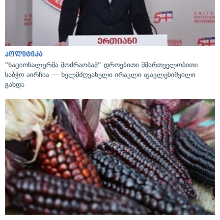
პოლიტიკა
"ნაციონალურმა მოძრაობამ" დროებითი მმართველობითი
საბჭო აირჩია — ხელმძღვანელი ირაკლი ფავლენიშვილი
გახდა