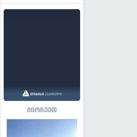
გირჩევთ
გადახედვა