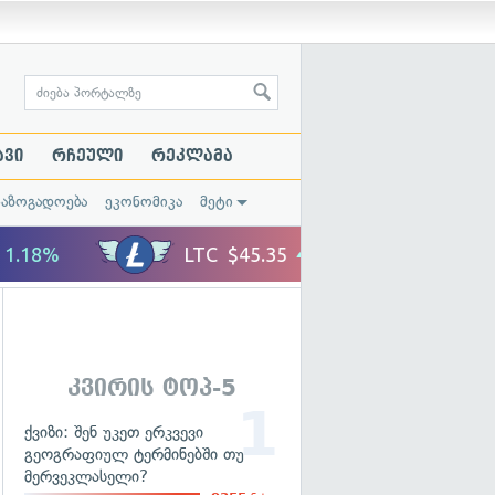
ავი
რჩეული
რეკლამა
საზოგადოება
ეკონომიკა
მეტი
კვირის ტოპ-5
ქვიზი: შენ უკეთ ერკვევი
გეოგრაფიულ ტერმინებში თუ
მერვეკლასელი?