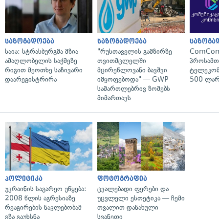
საზოგადოება
საზოგადოება
საზოგა
საია: სტრასბურგმა მზია
"რუსთაველის გამზირზე
ComCom
ამაღლობელის საქმეზე
თვითმცლელში
პროსამ
რიგით მეოთხე საჩივარი
მცირეწლოვანი ბავშვი
ტელეკომ
დაარეგისტრირა
იმყოფებოდა" — GWP
500 ლარ
სამართლებრივ ზომებს
მიმართავს
პოლიტიკა
ფოტოგრაფია
უკრაინის საგარეო უწყება:
ცვალებადი ფერები და
2008 წლის აგრესიაზე
უცვლელი ესთეტიკა — ჩემი
რეაგირების ნაკლებობამ
თვალით დანახული
გზა გაუხსნა
სვანეთი