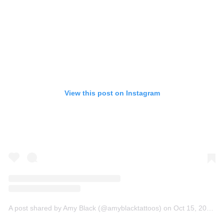
View this post on Instagram
A post shared by Amy Black (@amyblacktattoos)
on
Oct 15, 2017 at 5:00am PDT