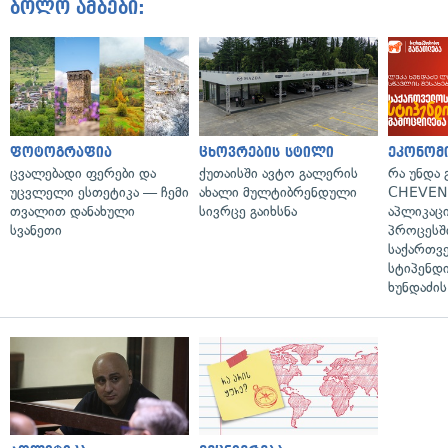
ბოლო ამბები:
ფოტოგრაფია
ცხოვრების სტილი
ეკონომ
ცვალებადი ფერები და
ქუთაისში ავტო გალერის
რა უნდა
უცვლელი ესთეტიკა — ჩემი
ახალი მულტიბრენდული
CHEVEN
თვალით დანახული
სივრცე გაიხსნა
აპლიკაცი
სვანეთი
პროცესშ
საქართვ
სტიპენდი
ხუნდაძის