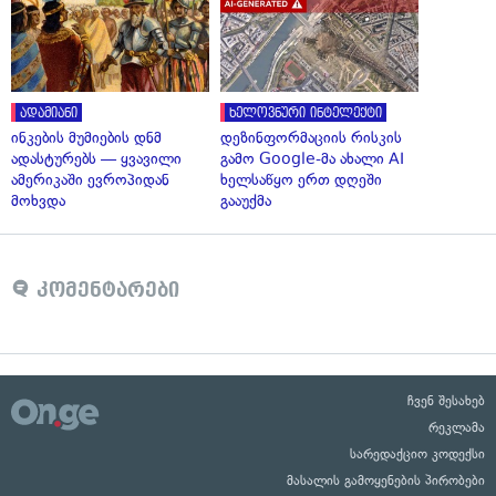
ადამიანი
ხელოვნური ინტელექტი
ინკების მუმიების დნმ
დეზინფორმაციის რისკის
ადასტურებს — ყვავილი
გამო Google-მა ახალი AI
ამერიკაში ევროპიდან
ხელსაწყო ერთ დღეში
მოხვდა
გააუქმა
კომენტარები
ჩვენ შესახებ
რეკლამა
სარედაქციო კოდექსი
მასალის გამოყენების პირობები