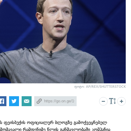
ფოტო: AP/REX/SHUTTERSTOCK
ტს ფეისბუქის ოფიციალურ ბლოგზე გამოქვეყნებულ
 მომავალი რამდენიმე წლის განმავლობაში კომპანია