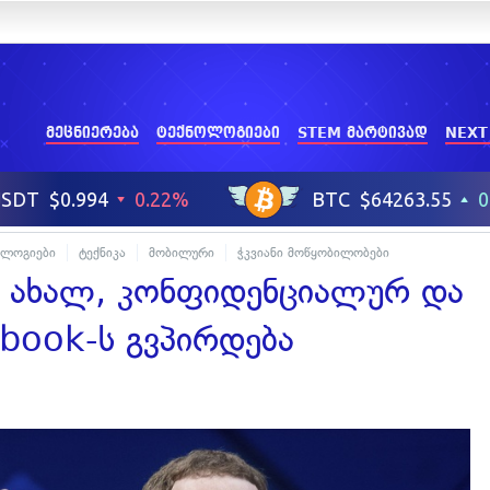
მეცნიერება
ტექნოლოგიები
STEM მარტივად
NEXT
ოლოგიები
ტექნიკა
მობილური
ჭკვიანი მოწყობილობები
ი ახალ, კონფიდენციალურ და
ook-ს გვპირდება