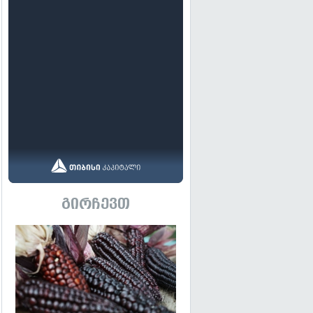
გირჩევთ
გადახედვა