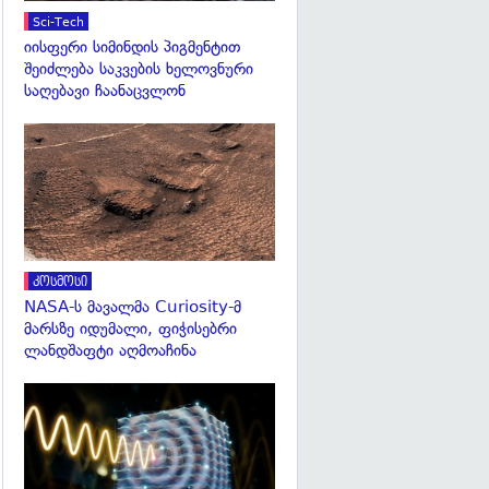
Sci-Tech
იისფერი სიმინდის პიგმენტით
შეიძლება საკვების ხელოვნური
საღებავი ჩაანაცვლონ
გადახედვა
კოსმოსი
NASA-ს მავალმა Curiosity-მ
მარსზე იდუმალი, ფიჭისებრი
ლანდშაფტი აღმოაჩინა
გადახედვა