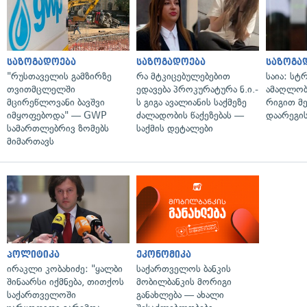
საზოგადოება
საზოგადოება
საზოგა
"რუსთაველის გამზირზე
რა მტკიცებულებებით
საია: სტ
თვითმცლელში
ედავება პროკურატურა ნ.ი.-
ამაღლობ
მცირეწლოვანი ბავშვი
ს გიგა ავალიანის საქმეზე
რიგით მ
იმყოფებოდა" — GWP
ძალადობის წაქეზებას —
დაარეგი
სამართლებრივ ზომებს
საქმის დეტალები
მიმართავს
პოლიტიკა
ეკონომიკა
ირაკლი კობახიძე: "ყალბი
საქართველოს ბანკის
შინაარსი იქმნება, თითქოს
მობილბანკის მორიგი
საქართველოში
განახლება — ახალი