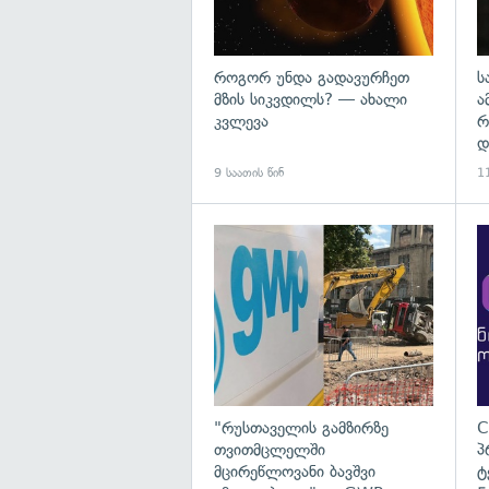
როგორ უნდა გადავურჩეთ
ს
მზის სიკვდილს? — ახალი
ა
კვლევა
რ
დ
9 საათის წინ
11
გა
"რუსთაველის გამზირზე
C
თვითმცლელში
პ
მცირეწლოვანი ბავშვი
ტ