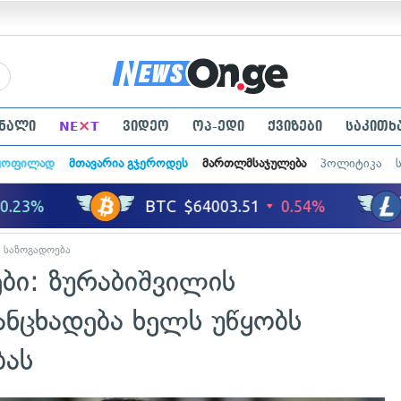
×
ნალი
NE
T
ვიდეო
ოპ-ედი
ქვიზები
საკითხ
ყოფილად
მთავარია გჯეროდეს
მართლმსაჯულება
პოლიტიკა
საზოგადოება
ბი: ზურაბიშვილის
ანცხადება ხელს უწყობს
ბას