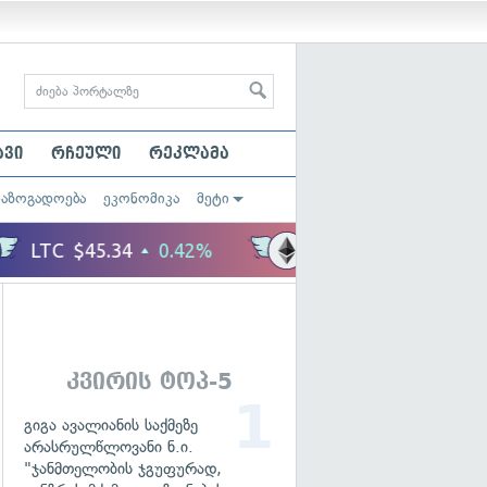
ავი
რჩეული
რეკლამა
საზოგადოება
ეკონომიკა
მეტი
კვირის ტოპ-5
გიგა ავალიანის საქმეზე
არასრულწლოვანი ნ.ი.
"ჯანმთელობის ჯგუფურად,