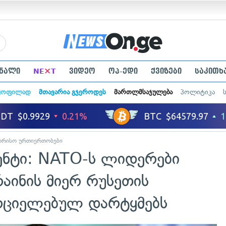
×
ნალი
NE
T
ვიდეო
ოპ-ედი
ქვიზები
საკითხ
ყოფილად
მთავარია გჯეროდეს
მართლმსაჯულება
პოლიტიკა
ორისო ურთიერთობები
ენტი: NATO-ს ლიდერები
რაინის მიერ რუსეთის
რციელებულ დარტყმებს