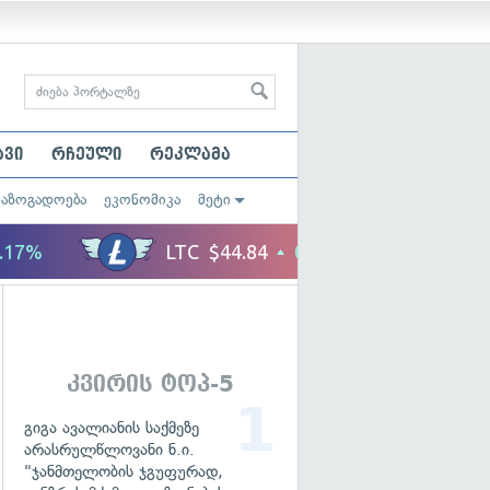
ავი
რჩეული
რეკლამა
საზოგადოება
ეკონომიკა
მეტი
კვირის ტოპ-5
გიგა ავალიანის საქმეზე
არასრულწლოვანი ნ.ი.
"ჯანმთელობის ჯგუფურად,