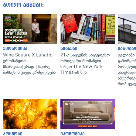
ბოლო ამბები:
ეკონომიკა
წიგნები
საზოგა
Wine Square X Lunatic
21-ე საუკუნის საუკეთესო
ცელიანი
ერთმანეთის
თრილერი რომანები —
გამოწყობ
მხარდასაჭერად | მცირე
ნახეთ The New York
რომელიც
ბიზნესის ჯაჭვი გრძელდება
Times-ის სია
სახურავი
აშტერდებ
რომ ყვავ
კოსმოსი
ეკონომიკა