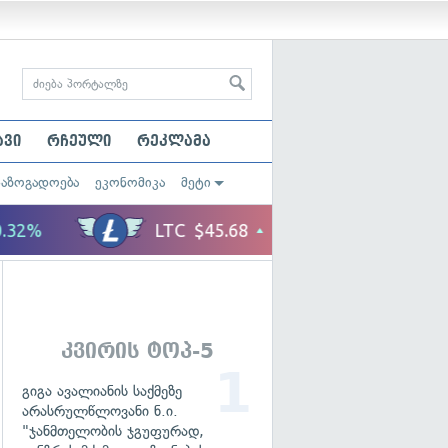
ავი
რჩეული
რეკლამა
საზოგადოება
ეკონომიკა
მეტი
კვირის ტოპ-5
გიგა ავალიანის საქმეზე
არასრულწლოვანი ნ.ი.
"ჯანმთელობის ჯგუფურად,