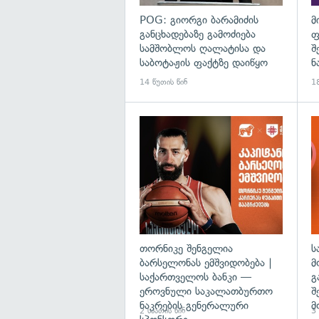
POG: გიორგი ბარამიძის
მ
განცხადებაზე გამოძიება
ფ
სამშობლოს ღალატისა და
შ
საბოტაჟის ფაქტზე დაიწყო
ნ
14 წუთის წინ
18
თორნიკე შენგელია
ს
ბარსელონას ემშვიდობება |
მ
საქართველოს ბანკი —
გ
ეროვნული საკალათბურთო
შ
ნაკრების გენერალური
მ
2 საათის წინ
3 