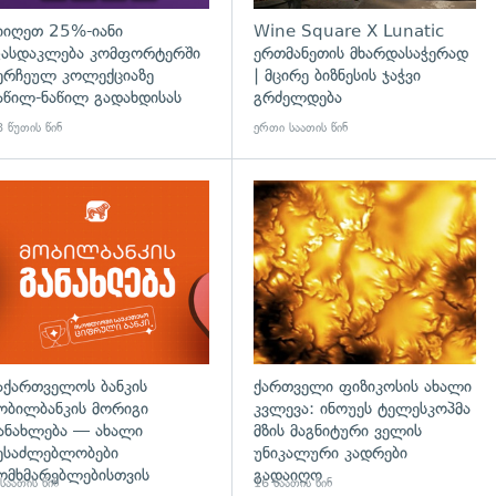
იიღეთ 25%-იანი
Wine Square X Lunatic
ასდაკლება კომფორტერში
ერთმანეთის მხარდასაჭერად
ერჩეულ კოლექციაზე
| მცირე ბიზნესის ჯაჭვი
აწილ-ნაწილ გადახდისას
გრძელდება
 წუთის წინ
ერთი საათის წინ
აქართველოს ბანკის
ქართველი ფიზიკოსის ახალი
ობილბანკის მორიგი
კვლევა: ინოუეს ტელესკოპმა
ანახლება — ახალი
მზის მაგნიტური ველის
ესაძლებლობები
უნიკალური კადრები
ომხმარებლებისთვის
გადაიღო
საათის წინ
16 საათის წინ