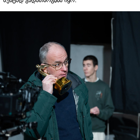
ზუსტად გადათარგმნა იყო.