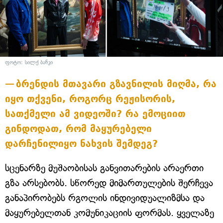
ფოტო: სილქ ბანკი
ბრენდის მთავარი გზავნილის მიღმა, რა
იყო თქვენი, როგორც რეჟისორის,
სათქმელი ამ ვიდეოში? რა ემოციით
გინდოდათ, რომ მაყურებელი
დარჩენილიყო ნახვის შემდეგ?
სცენარზე მუშაობისას განვითარების არაერთი
გზა არსებობს. სწორედ მიმართულების შერჩევა
განაპირობებს რგოლის ინდივიდუალიზმსა და
მაყურებელთან კომუნიკაციის ფორმას. ყველაზე