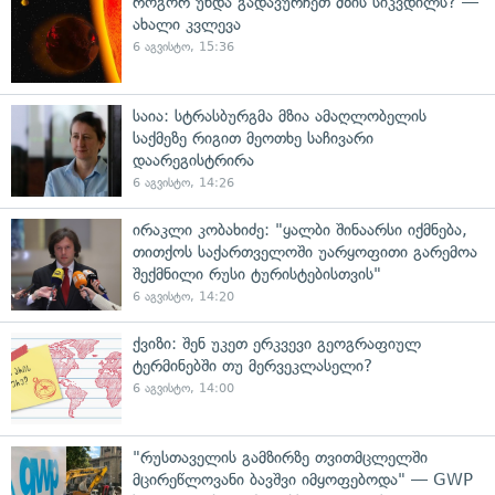
როგორ უნდა გადავურჩეთ მზის სიკვდილს? —
ახალი კვლევა
6 აგვისტო, 15:36
საია: სტრასბურგმა მზია ამაღლობელის
საქმეზე რიგით მეოთხე საჩივარი
დაარეგისტრირა
6 აგვისტო, 14:26
ირაკლი კობახიძე: "ყალბი შინაარსი იქმნება,
თითქოს საქართველოში უარყოფითი გარემოა
შექმნილი რუსი ტურისტებისთვის"
6 აგვისტო, 14:20
ქვიზი: შენ უკეთ ერკვევი გეოგრაფიულ
ტერმინებში თუ მერვეკლასელი?
6 აგვისტო, 14:00
"რუსთაველის გამზირზე თვითმცლელში
მცირეწლოვანი ბავშვი იმყოფებოდა" — GWP