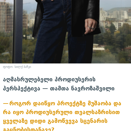
ფოტო: სილქ ბანკი
აღმასრულებელი პროდიუსერის
პერსპექტივა — თამთა ნავროზაშვილი
როგორ დაიწყო პროექტზე მუშაობა და
რა იყო პროდიუსერული თვალსაზრისით
ყველაზე დიდი გამოწვევა სცენარის
გაცნობისთანავე?