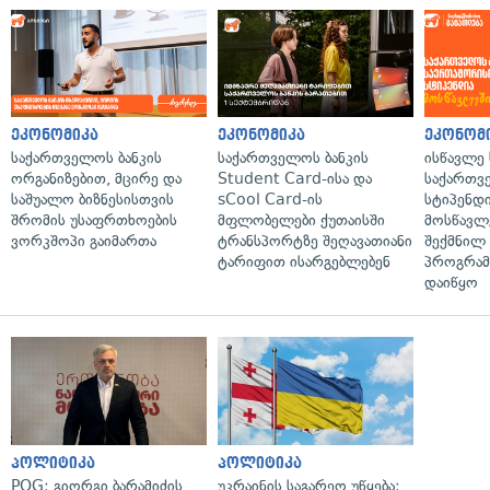
ეკონომიკა
ეკონომიკა
ეკონომ
საქართველოს ბანკის
საქართველოს ბანკის
ისწავლე
ორგანიზებით, მცირე და
Student Card-ისა და
საქართვ
საშუალო ბიზნესისთვის
sCool Card-ის
სტიპენდ
შრომის უსაფრთხოების
მფლობელები ქუთაისში
მოსწავლ
ვორკშოპი გაიმართა
ტრანსპორტზე შეღავათიანი
შექმნილ
ტარიფით ისარგებლებენ
პროგრამ
დაიწყო
პოლიტიკა
პოლიტიკა
POG: გიორგი ბარამიძის
უკრაინის საგარეო უწყება: