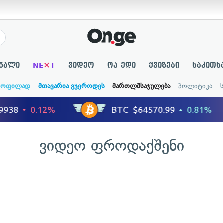
×
ნალი
NE
T
ვიდეო
ოპ-ედი
ქვიზები
საკითხ
ყოფილად
მთავარია გჯეროდეს
მართლმსაჯულება
პოლიტიკა
ვიდეო ფროდაქშენი