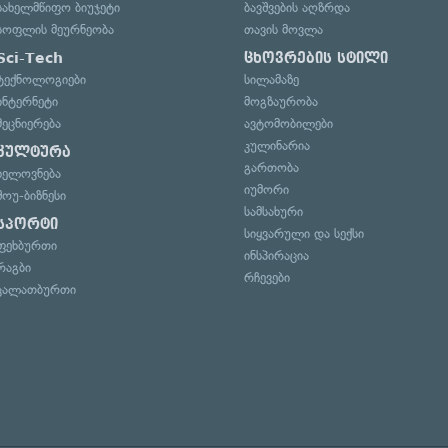
სახელმწიფო ბიუჯეტი
ბავშვების აღზრდა
სოფლის მეურნეობა
თავის მოვლა
Sci-Tech
ცხოვრების სტილი
ტექნოლოგიები
სილამაზე
ინტერნეტი
მოგზაურობა
მეცნიერება
ავტომობილები
კულინარია
კულტურა
გართობა
ხელოვნება
იუმორი
შოუ-ბიზნესი
სამსახური
სპორტი
სიყვარული და სექსი
ფეხბურთი
ინსპირაცია
რაგბი
რჩევები
კალათბურთი