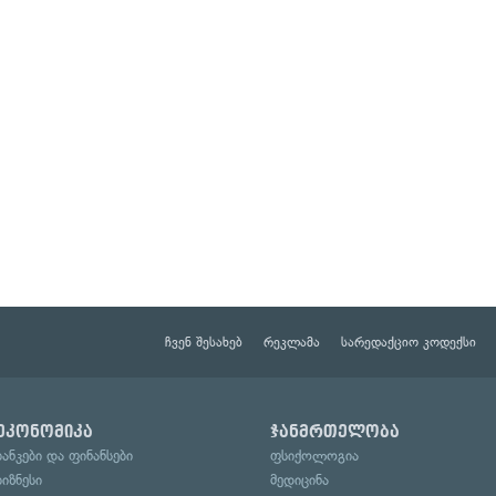
ჩვენ შესახებ
რეკლამა
სარედაქციო კოდექსი
ეკონომიკა
ჯანმრთელობა
ბანკები და ფინანსები
ფსიქოლოგია
ბიზნესი
მედიცინა