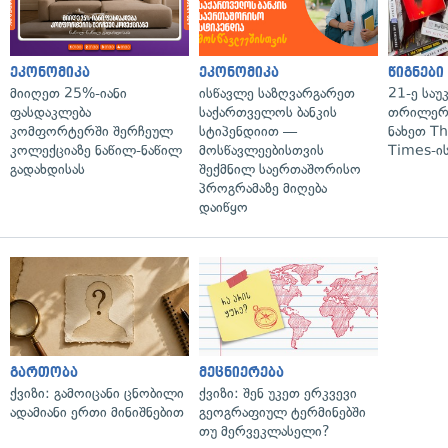
ეკონომიკა
ეკონომიკა
წიგნები
მიიღეთ 25%-იანი
ისწავლე საზღვარგარეთ
21-ე საუ
ფასდაკლება
საქართველოს ბანკის
თრილერი
კომფორტერში შერჩეულ
სტიპენდიით —
ნახეთ T
კოლექციაზე ნაწილ-ნაწილ
მოსწავლეებისთვის
Times-ის
გადახდისას
შექმნილ საერთაშორისო
პროგრამაზე მიღება
დაიწყო
გართობა
მეცნიერება
ქვიზი: გამოიცანი ცნობილი
ქვიზი: შენ უკეთ ერკვევი
ადამიანი ერთი მინიშნებით
გეოგრაფიულ ტერმინებში
თუ მერვეკლასელი?