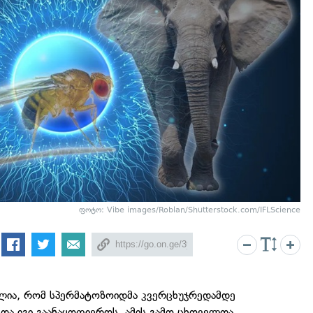
ფოტო: Vibe images/Roblan/Shutterstock.com/IFLScience
ელია, რომ სპერმატოზოიდმა კვერცხუჯრედამდე
 და იგი გაანაყოფიეროს. ამის გამო ცხოველთა