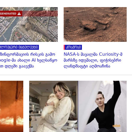
გადახედვა
გადახედვა
ელოვნური ინტელექტი
კოსმოსი
ზინფორმაციის რისკის გამო
NASA-ს მავალმა Curiosity-მ
ogle-მა ახალი AI ხელსაწყო
მარსზე იდუმალი, ფიჭისებრი
თ დღეში გააუქმა
ლანდშაფტი აღმოაჩინა
გადახედვა