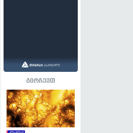
გირჩევთ
გადახედვა