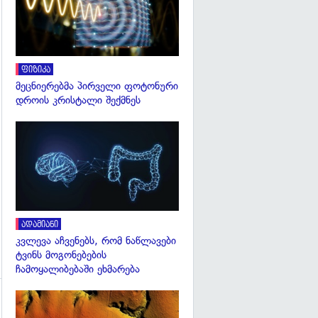
ფიზიკა
მეცნიერებმა პირველი ფოტონური
დროის კრისტალი შექმნეს
გადახედვა
ადამიანი
კვლევა აჩვენებს, რომ ნაწლავები
ტვინს მოგონებების
ჩამოყალიბებაში ეხმარება
გადახედვა