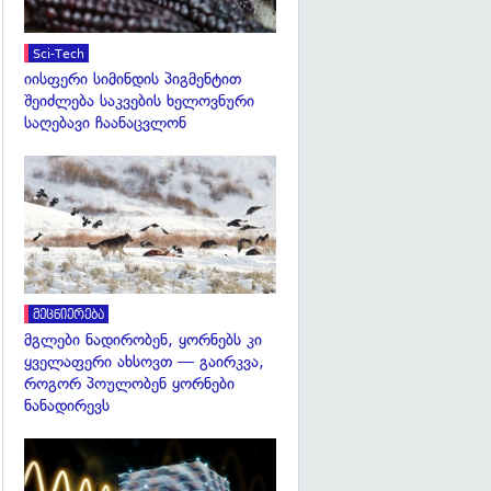
Sci-Tech
იისფერი სიმინდის პიგმენტით
შეიძლება საკვების ხელოვნური
საღებავი ჩაანაცვლონ
გადახედვა
მეცნიერება
მგლები ნადირობენ, ყორნებს კი
ყველაფერი ახსოვთ — გაირკვა,
როგორ პოულობენ ყორნები
ნანადირევს
გადახედვა