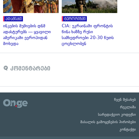
ადამიანი
ტერორიზმი
ინკების მუმიების დნმ
CIA: უკრაინაში ფრონტის
ადასტურებს — ყვავილი
წინა ხაზზე რუსი
ამერიკაში ევროპიდან
სამხედროები 20-30 წუთს
მოხვდა
ცოცხლობენ
კომენტარები
ჩვენ შესახებ
რეკლამა
სარედაქციო კოდექსი
მასალის გამოყენების პირობები
კონტაქტი