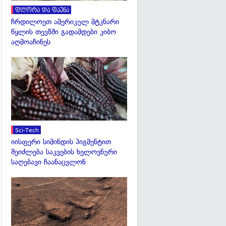
ფლორა და ფაუნა
ჩრდილოეთ ამერიკულ მტკნარი
წყლის თევზში გადამდები კიბო
აღმოაჩინეს
გადახედვა
Sci-Tech
იისფერი სიმინდის პიგმენტით
შეიძლება საკვების ხელოვნური
საღებავი ჩაანაცვლონ
გადახედვა