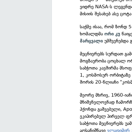
ვიდრე NASA-ს ლეგენდარ
მისიის შესახებ ასე ცოტა
საქმე ისაა, რომ ზონდ 5
ხომალდმა
წაიყ
ორი
კუ
უმშვენებდა 
მარცვალი
მეცნიერებს სურდათ გა
მოგზაურობა ცოცხალ ორ
საბჭოთა კავშირმა მსო
1, კოსმოსურ ორბიტაზე წ
შორის 20-წლიანი "კოს
მეორე მხრივ, 1960-იან
მნიშვნელოვნად ჩამორჩ
ჰქონდა გაშვებული, Apo
ეკიპირებულ პირველ ფრ
საბჭოთა მეცნიერებს უა
აღსანიშნავი
ვლადიმირ 