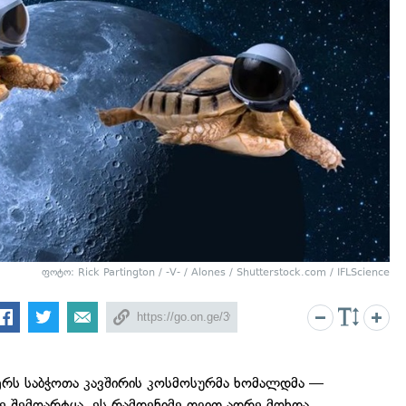
ფოტო: Rick Partington / -V- / Alones / Shutterstock.com / IFLScience
ერს საბჭოთა კავშირის კოსმოსურმა ხომალდმა —
ე შემოარტყა. ეს რამდენიმე თვით ადრე მოხდა,