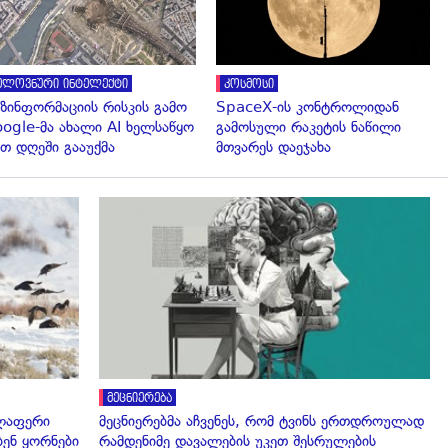
ელოვნური ინტელექტი
კოსმოსი
ზინფორმაციის რისკის გამო
SpaceX-ის კონტროლიდან
ogle-მა ახალი AI ხელსაწყო
გამოსული რაკეტის ნაწილი
თ დღეში გააუქმა
მთვარეს დაეჯახა
გადახედვა
მეცნიერება
ელაფერი
მეცნიერებმა აჩვენეს, რომ ტვინს ერთდროულად
ენ ყორნები
რამდენიმე დავალების უკეთ შესრულების