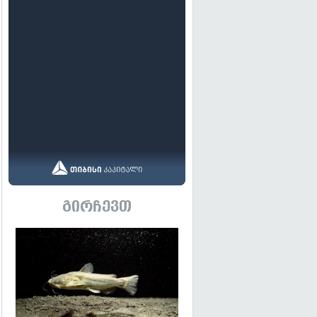
გირჩევთ
გადახედვა