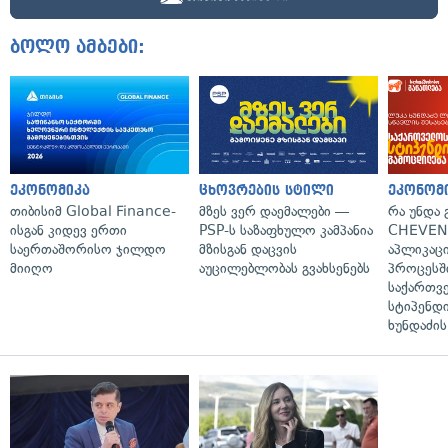
ბოლო ამბები:
ეკონომიკა
ცხოვრების სტილი
ეკონომ
თიბისიმ Global Finance-
მზეს ვერ დაემალები —
რა უნდა
ისგან კიდევ ერთი
PSP-ს საზაფხულო კამპანია
CHEVEN
საერთაშორისო ჯილდო
მზისგან დაცვის
აპლიკაცი
მიიღო
აუცილებლობას გვახსენებს
პროცესშ
საქართვ
სტიპენდი
ხუნდაძის