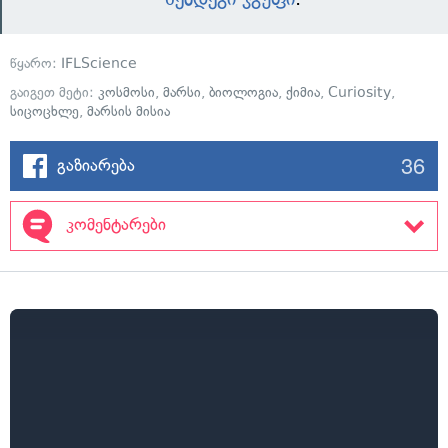
წყარო:
IFLScience
გაიგეთ მეტი:
კოსმოსი
,
მარსი
,
ბიოლოგია
,
ქიმია
,
Curiosity
,
სიცოცხლე
,
მარსის მისია
36
გაზიარება
კომენტარები