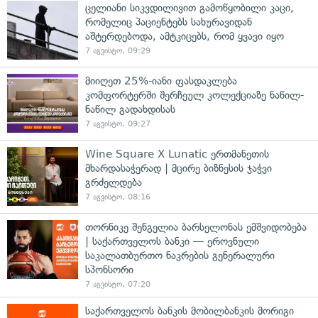
ცელიანი სიკვდილივით გამოწყობილი კაცი,
რომელიც პაციენტებს სახურავიდან
აშტერდებოდა, ამტკიცებს, რომ ყვავი იყო
7 აგვისტო, 09:29
მიიღეთ 25%-იანი ფასდაკლება
კომფორტერში შერჩეულ კოლექციაზე ნაწილ-
ნაწილ გადახდისას
7 აგვისტო, 09:27
Wine Square X Lunatic ერთმანეთის
მხარდასაჭერად | მცირე ბიზნესის ჯაჭვი
გრძელდება
7 აგვისტო, 08:16
თორნიკე შენგელია ბარსელონას ემშვიდობება
| საქართველოს ბანკი — ეროვნული
საკალათბურთო ნაკრების გენერალური
სპონსორი
7 აგვისტო, 07:20
საქართველოს ბანკის მობილბანკის მორიგი