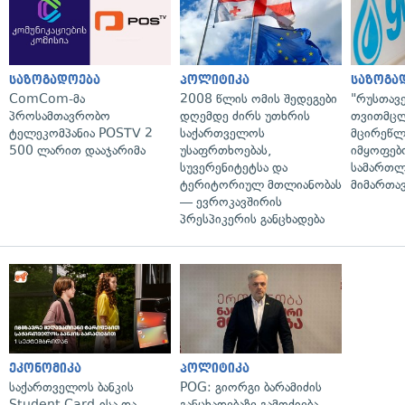
საზოგადოება
პოლიტიკა
საზოგა
ComCom-მა
2008 წლის ომის შედეგები
"რუსთავ
პროსამთავრობო
დღემდე ძირს უთხრის
თვითმც
ტელეკომპანია POSTV 2
საქართველოს
მცირეწლ
500 ლარით დააჯარიმა
უსაფრთხოებას,
იმყოფებ
სუვერენიტეტსა და
სამართლ
ტერიტორიულ მთლიანობას
მიმართა
— ევროკავშირის
პრესპიკერის განცხადება
ეკონომიკა
პოლიტიკა
საქართველოს ბანკის
POG: გიორგი ბარამიძის
Student Card-ისა და
განცხადებაზე გამოძიება