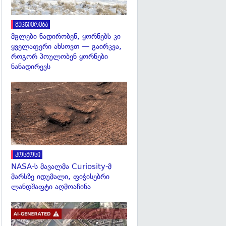
მეცნიერება
მგლები ნადირობენ, ყორნებს კი
ყველაფერი ახსოვთ — გაირკვა,
როგორ პოულობენ ყორნები
ნანადირევს
გადახედვა
კოსმოსი
NASA-ს მავალმა Curiosity-მ
მარსზე იდუმალი, ფიჭისებრი
ლანდშაფტი აღმოაჩინა
გადახედვა