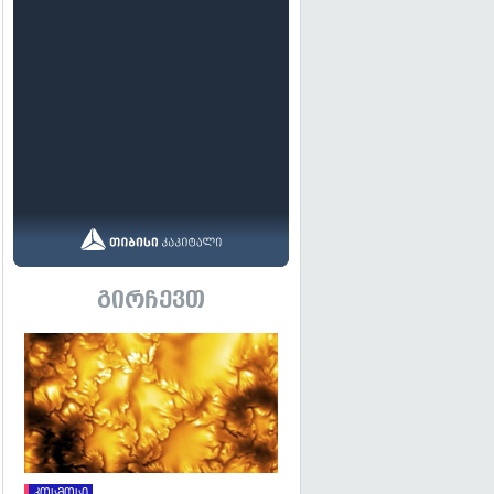
გირჩევთ
გადახედვა