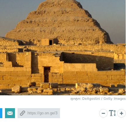
ფოტო: DeAgostini / Getty Images