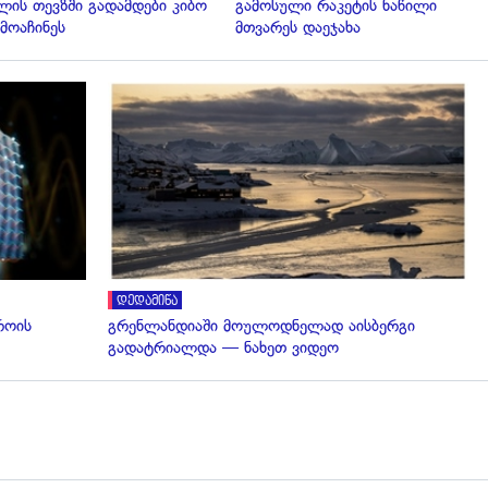
ლის თევზში გადამდები კიბო
გამოსული რაკეტის ნაწილი
მოაჩინეს
მთვარეს დაეჯახა
გადახედვა
დედამიწა
როის
გრენლანდიაში მოულოდნელად აისბერგი
გადატრიალდა — ნახეთ ვიდეო