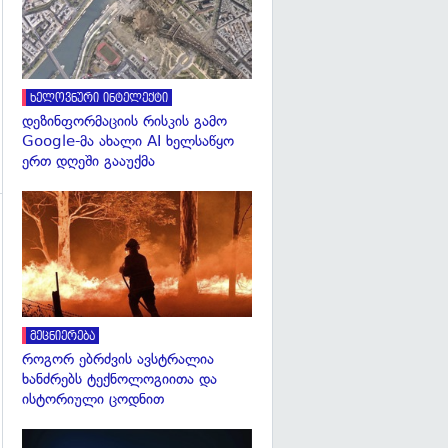
ხელოვნური ინტელექტი
დეზინფორმაციის რისკის გამო
Google-მა ახალი AI ხელსაწყო
ერთ დღეში გააუქმა
გადახედვა
გადახედვა
მეცნიერება
როგორ ებრძვის ავსტრალია
ხანძრებს ტექნოლოგიითა და
ისტორიული ცოდნით