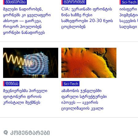
მეცნიერება
ტერორიზმი
Sci-Tech
მგლები ნადირობენ,
CIA: უკრაინაში ფრონტის
იისფერი
ყორნებს კი ყველაფერი
წინა ხაზზე რუსი
პიგმენტი
ახსოვთ — გაირკვა,
სამხედროები 20-30 წუთს
საკვები
როგორ პოულობენ
ცოცხლობენ
საღებავი
ყორნები ნანადირევს
ფიზიკა
Sci-Tech
მეცნიერებმა პირველი
ამაზონის ჯუნგლებში
ფოტონური დროის
ფარული სტრუქტურები
კრისტალი შექმნეს
იპოვეს — აკვირის
ცივილიზაციის კვალი
კომენტარები