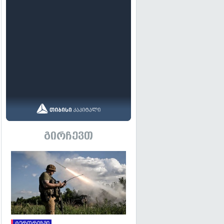
გირჩევთ
გადახედვა