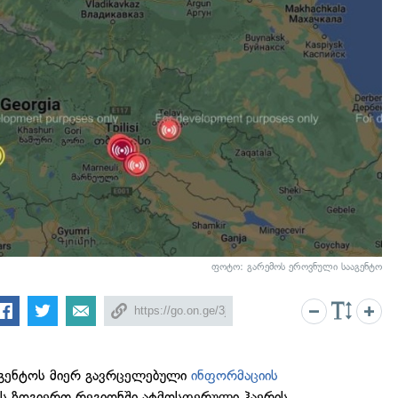
ფოტო: გარემოს ეროვნული სააგენტო
აგენტოს მიერ გავრცელებული
ინფორმაციის
ს ზოგიერთ რეგიონში ატმოსფერული ჰაერის