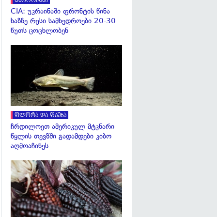
ტერორიზმი
CIA: უკრაინაში ფრონტის წინა
ხაზზე რუსი სამხედროები 20-30
წუთს ცოცხლობენ
გადახედვა
ფლორა და ფაუნა
ჩრდილოეთ ამერიკულ მტკნარი
წყლის თევზში გადამდები კიბო
აღმოაჩინეს
გადახედვა