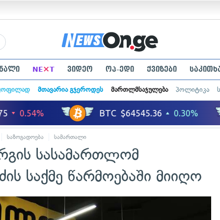
×
ნალი
NE
T
ვიდეო
ოპ-ედი
ქვიზები
საკითხ
ყოფილად
მთავარია გჯეროდეს
მართლმსაჯულება
პოლიტიკა
საზოგადოება
სამართალი
რგის სასამართლომ
ძის საქმე წარმოებაში მიიღო