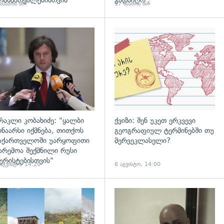
ომხმარებლებისთვის
გადაიღო
საათის წინ
17 საათის წინ
დახედვა
გადახედვა
რაკლი კობახიძე: "ყალბი
ქვიზი: შენ უკეთ ერკვევი
ინაარსი იქმნება, თითქოს
გეოგრაფიულ ტერმინებში თუ
აქართველოში უარყოფითი
მერვეკლასელი?
არემოა შექმნილი რუსი
ურისტებისთვის"
 აგვისტო, 14:20
6 აგვისტო, 14:00
დახედვა
გადახედვა