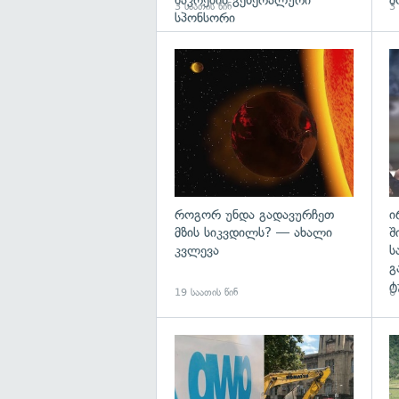
ნაკრების გენერალური
მ
3 საათის წინ
3 
სპონსორი
გა
როგორ უნდა გადავურჩეთ
ი
მზის სიკვდილს? — ახალი
შ
კვლევა
ს
გ
ტ
19 საათის წინ
6
გა