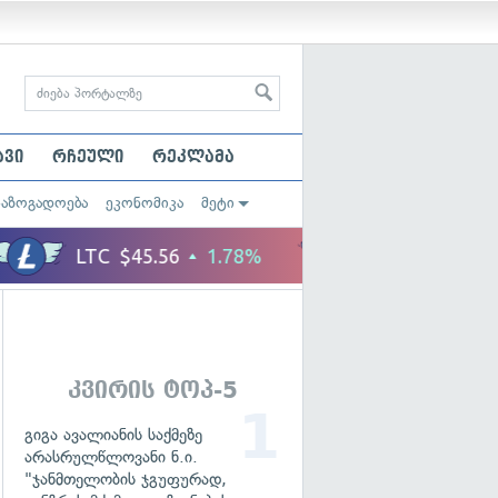
ავი
რჩეული
რეკლამა
საზოგადოება
ეკონომიკა
მეტი
კვირის ტოპ-5
გიგა ავალიანის საქმეზე
არასრულწლოვანი ნ.ი.
"ჯანმთელობის ჯგუფურად,