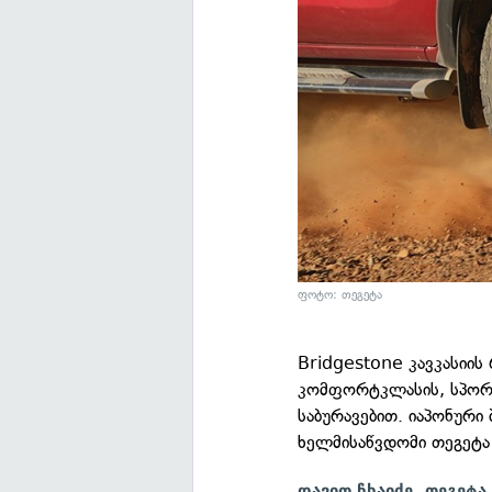
ფოტო: თეგეტა
Bridgestone კავკასიი
კომფორტკლასის, სპორტ
საბურავებით. იაპონური
ხელმისაწვდომი თეგეტა
დავით ჩხაიძე, თეგეტ