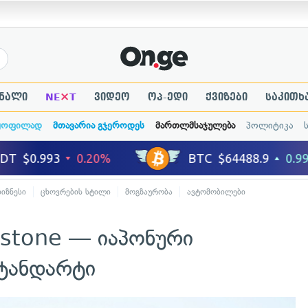
×
ნალი
NE
T
ვიდეო
ოპ-ედი
ქვიზები
საკითხ
ყოფილად
მთავარია გჯეროდეს
მართლმსაჯულება
პოლიტიკა
ბიზნესი
ცხოვრების სტილი
მოგზაურობა
ავტომობილები
estone — იაპონური
ტანდარტი