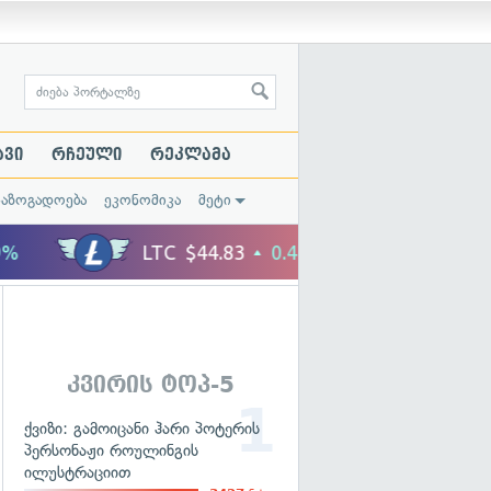
ავი
რჩეული
რეკლამა
საზოგადოება
ეკონომიკა
მეტი
კვირის ტოპ-5
ქვიზი: გამოიცანი ჰარი პოტერის
პერსონაჟი როულინგის
ილუსტრაციით