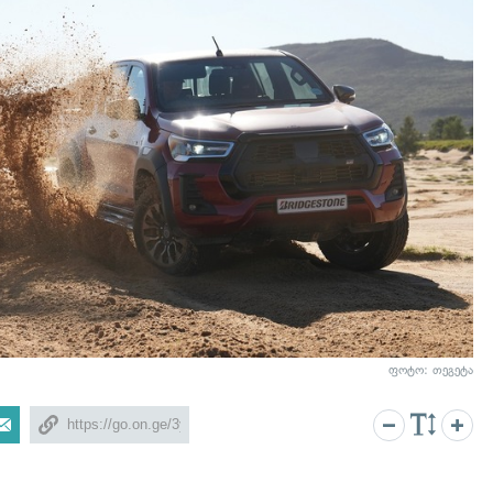
ფოტო: თეგეტა