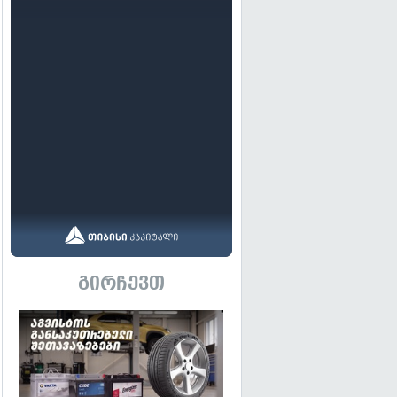
გირჩევთ