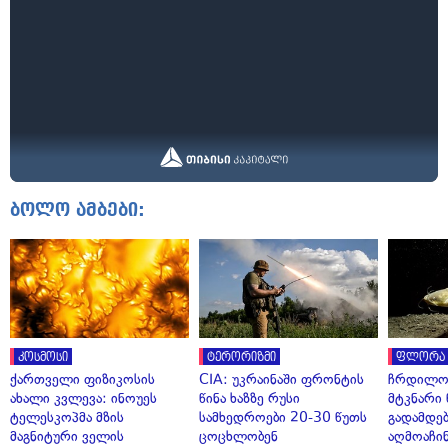
ბოლო ამბები:
კოსმოსი
ტერორიზმი
ფლორა 
ქართველი ფიზიკოსის
CIA: უკრაინაში ფრონტის
ჩრდილო
ახალი კვლევა: ინოუეს
წინა ხაზზე რუსი
მტკნარი 
ტელესკოპმა მზის
სამხედროები 20-30 წუთს
გადამდებ
მაგნიტური ველის
ცოცხლობენ
აღმოაჩი