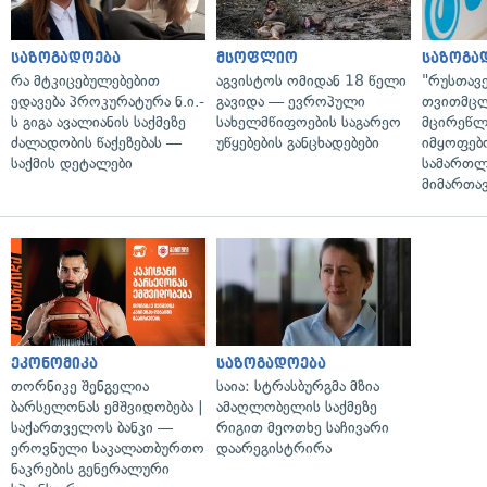
საზოგადოება
მსოფლიო
საზოგა
რა მტკიცებულებებით
აგვისტოს ომიდან 18 წელი
"რუსთავ
ედავება პროკურატურა ნ.ი.-
გავიდა — ევროპული
თვითმც
ს გიგა ავალიანის საქმეზე
სახელმწიფოების საგარეო
მცირეწლ
ძალადობის წაქეზებას —
უწყებების განცხადებები
იმყოფებ
საქმის დეტალები
სამართლ
მიმართა
ეკონომიკა
საზოგადოება
თორნიკე შენგელია
საია: სტრასბურგმა მზია
ბარსელონას ემშვიდობება |
ამაღლობელის საქმეზე
საქართველოს ბანკი —
რიგით მეოთხე საჩივარი
ეროვნული საკალათბურთო
დაარეგისტრირა
ნაკრების გენერალური