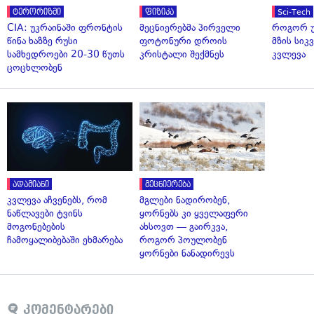
ტერორიზმი
ფიზიკა
Sci-Tech
CIA: უკრაინაში ფრონტის
მეცნიერებმა პირველი
როგორ უ
წინა ხაზზე რუსი
ფოტონური დროის
მზის სი
სამხედროები 20-30 წუთს
კრისტალი შექმნეს
კვლევა
ცოცხლობენ
ადამიანი
მეცნიერება
კვლევა აჩვენებს, რომ
მგლები ნადირობენ,
ნაწლავები ტვინს
ყორნებს კი ყველაფერი
მოგონებების
ახსოვთ — გაირკვა,
ჩამოყალიბებაში ეხმარება
როგორ პოულობენ
ყორნები ნანადირევს
კომენტარები