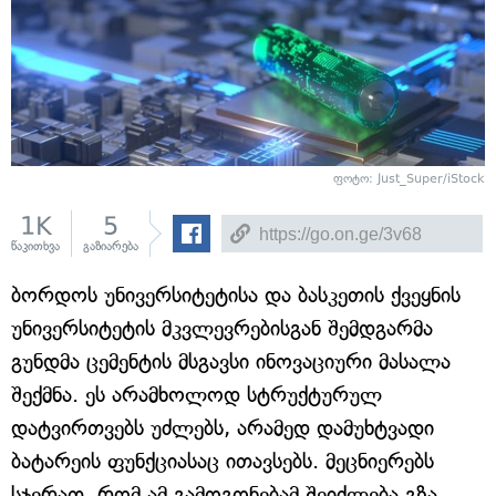
ფოტო: Just_Super/iStock
1K
5
წაკითხვა
გაზიარება
ბორდოს უნივერსიტეტისა და ბასკეთის ქვეყნის
უნივერსიტეტის მკვლევრებისგან შემდგარმა
გუნდმა ცემენტის მსგავსი ინოვაციური მასალა
შექმნა. ეს არამხოლოდ სტრუქტურულ
დატვირთვებს უძლებს, არამედ დამუხტვადი
ბატარეის ფუნქციასაც ითავსებს. მეცნიერებს
სჯერათ, რომ ამ გამოგონებამ შეიძლება გზა