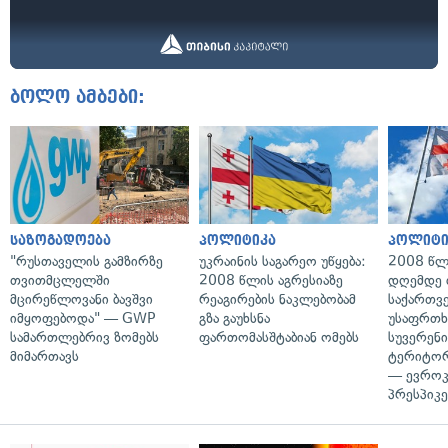
ბოლო ამბები:
საზოგადოება
პოლიტიკა
პოლიტი
"რუსთაველის გამზირზე
უკრაინის საგარეო უწყება:
2008 წლ
თვითმცლელში
2008 წლის აგრესიაზე
დღემდე 
მცირეწლოვანი ბავშვი
რეაგირების ნაკლებობამ
საქართვ
იმყოფებოდა" — GWP
გზა გაუხსნა
უსაფრთხ
სამართლებრივ ზომებს
ფართომასშტაბიან ომებს
სუვერენი
მიმართავს
ტერიტორ
— ევროკ
პრესპიკე