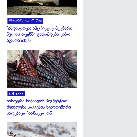
ფლორა და ფაუნა
ჩრდილოეთ ამერიკულ მტკნარი
წყლის თევზში გადამდები კიბო
აღმოაჩინეს
გადახედვა
Sci-Tech
იისფერი სიმინდის პიგმენტით
შეიძლება საკვების ხელოვნური
საღებავი ჩაანაცვლონ
გადახედვა