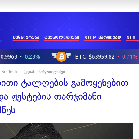
მეცნიერება
ტექნოლოგიები
STEM მარტივად
NEXT
Sci-Tech
ჭკვიანი მოწყობილობები
რითი ტალღების გამოყენებით
და ჟესტების თარჯიმანი
ნეს