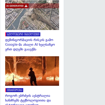
გადახედვა
ხელოვნური ინტელექტი
დეზინფორმაციის რისკის გამო
Google-მა ახალი AI ხელსაწყო
ერთ დღეში გააუქმა
გადახედვა
მეცნიერება
როგორ ებრძვის ავსტრალია
ხანძრებს ტექნოლოგიითა და