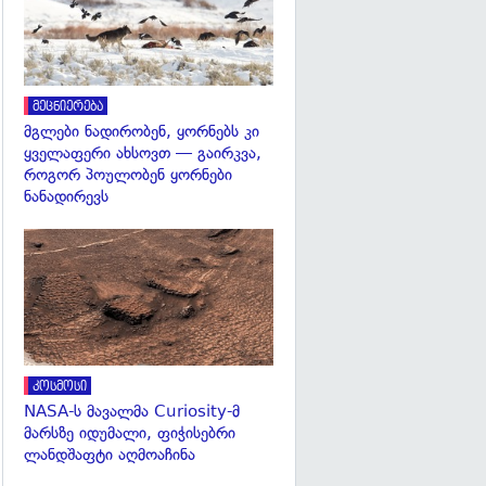
მეცნიერება
მგლები ნადირობენ, ყორნებს კი
ყველაფერი ახსოვთ — გაირკვა,
როგორ პოულობენ ყორნები
ნანადირევს
გადახედვა
კოსმოსი
NASA-ს მავალმა Curiosity-მ
მარსზე იდუმალი, ფიჭისებრი
ლანდშაფტი აღმოაჩინა