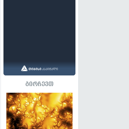
გირჩევთ
გადახედვა