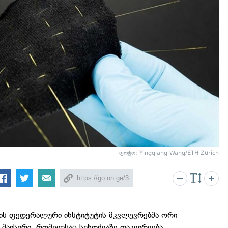
ფოტო: Yingqiang Wang/ETH Zurich
ის ფედერალური ინსტიტუტის მკვლევრებმა ორი
 მაისური, რომელსაც სუნთქვაზე დაკვირვება