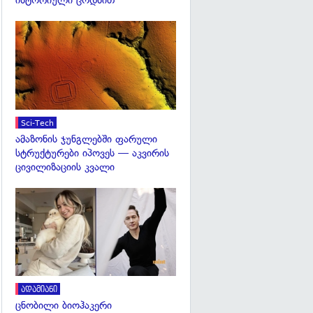
ისტორიული ცოდნით
გადახედვა
Sci-Tech
ამაზონის ჯუნგლებში ფარული
სტრუქტურები იპოვეს — აკვირის
ცივილიზაციის კვალი
გადახედვა
ადამიანი
ცნობილი ბიოჰაკერი