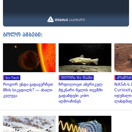
ბოლო ამბები:
Sci-Tech
ფლორა და ფაუნა
კოსმოსი
როგორ უნდა გადავურჩეთ
ჩრდილოეთ ამერიკულ
NASA-ს 
მზის სიკვდილს? — ახალი
მტკნარი წყლის თევზში
Curiosit
კვლევა
გადამდები კიბო
იდუმალი
აღმოაჩინეს
ლანდშაფ