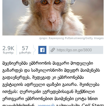
ფოტო: Rapeepong Puttakumwong/Getty Images
2.9K
57
წაკითხვა
გაზიარება
მეცნიერებმა ემბრიონის მაგვარი მოდელები
გაზარდეს და საშვილოსნოში მდედრ მაიმუნებს
გადაუნერგეს, შედეგად კი ემბრიონებმა
გესტაციის ადრეული ფაზები გაიარა. შეიძლება
ითქვას: ღეროვანი უჯრედებისაგან შექმნილი
ერთგვარი ემბრიონებით მაიმუნები ცოტა ხნით
დაფეხმძიმდნენ.
კვლევას
გამოცემაში
Cell Stem