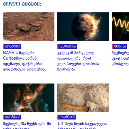
ბოლო ამბები:
კოსმოსი
დედამიწა
ფიზიკა
NASA-ს მავალმა
კვლევამ პირველად
მეცნიერ
Curiosity-მ მარსზე
დაადასტურა, რომ
ფოტონუ
იდუმალი, ფიჭისებრი
გლობალური დათბობა
კრისტალ
ლანდშაფტი აღმოაჩინა
ჩქარდება
ადამიანი
ადამიანი
მეცნიერებმა ჩვენს დნმ-ში
1.4 მლნ წლის ნაკვალევის