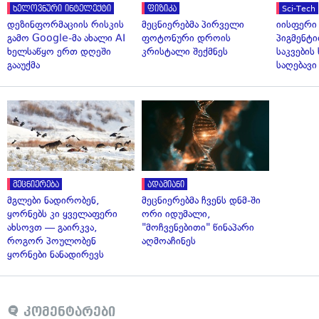
ხელოვნური ინტელექტი
ფიზიკა
Sci-Tech
დეზინფორმაციის რისკის
მეცნიერებმა პირველი
იისფერი
გამო Google-მა ახალი AI
ფოტონური დროის
პიგმენტი
ხელსაწყო ერთ დღეში
კრისტალი შექმნეს
საკვები
გააუქმა
საღებავი
მეცნიერება
ადამიანი
მგლები ნადირობენ,
მეცნიერებმა ჩვენს დნმ-ში
ყორნებს კი ყველაფერი
ორი იდუმალი,
ახსოვთ — გაირკვა,
"მოჩვენებითი" წინაპარი
როგორ პოულობენ
აღმოაჩინეს
ყორნები ნანადირევს
კომენტარები