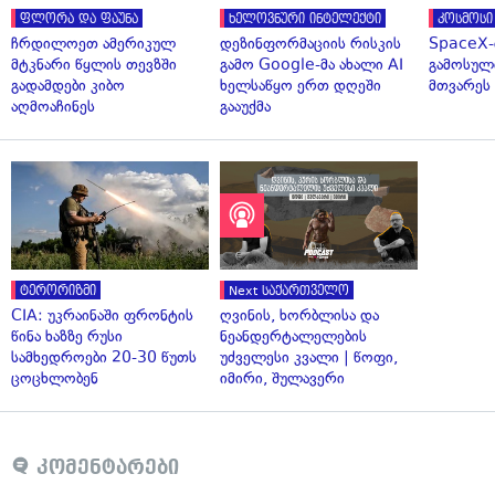
ფლორა და ფაუნა
ხელოვნური ინტელექტი
კოსმოსი
ჩრდილოეთ ამერიკულ
დეზინფორმაციის რისკის
SpaceX-
მტკნარი წყლის თევზში
გამო Google-მა ახალი AI
გამოსულ
გადამდები კიბო
ხელსაწყო ერთ დღეში
მთვარეს 
აღმოაჩინეს
გააუქმა
ტერორიზმი
Next საქართველო
CIA: უკრაინაში ფრონტის
ღვინის, ხორბლისა და
წინა ხაზზე რუსი
ნეანდერტალელების
სამხედროები 20-30 წუთს
უძველესი კვალი | წოფი,
ცოცხლობენ
იმირი, შულავერი
კომენტარები