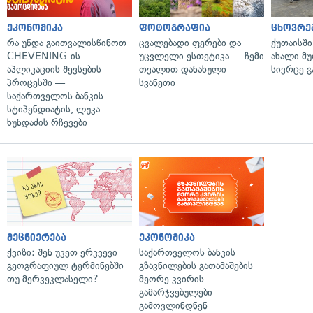
ეკონომიკა
ფოტოგრაფია
ცხოვრე
რა უნდა გაითვალისწინოთ
ცვალებადი ფერები და
ქუთაისშ
CHEVENING-ის
უცვლელი ესთეტიკა — ჩემი
ახალი მ
აპლიკაციის შევსების
თვალით დანახული
სივრცე გ
პროცესში —
სვანეთი
საქართველოს ბანკის
სტიპენდიატის, ლუკა
ხუნდაძის რჩევები
მეცნიერება
ეკონომიკა
ქვიზი: შენ უკეთ ერკვევი
საქართველოს ბანკის
გეოგრაფიულ ტერმინებში
გზავნილების გათამაშების
თუ მერვეკლასელი?
მეორე კვირის
გამარჯვებულები
გამოვლინდნენ