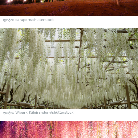
ფოტო: saraporn/shutterstock
ფოტო: Wipark Kulnirandorn/shutterstock