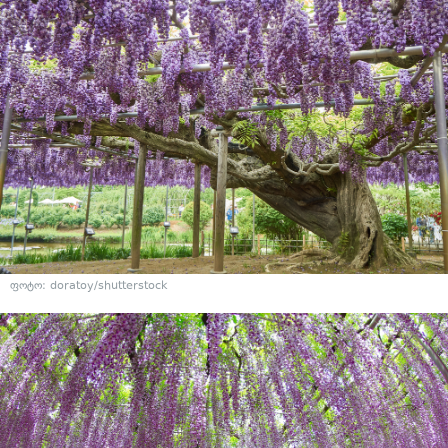
ფოტო: doratoy/shutterstock