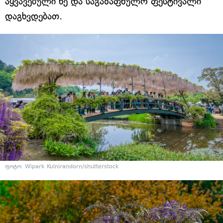
აყვავებული ხე და საგაზაფხულო ფესტივალი
დაგხვდებათ.
ფოტო: Wipark Kulnirandorn/shutterstock