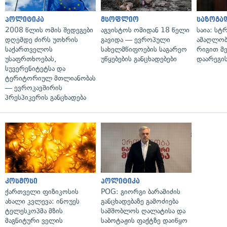
პოლიტიკა
მსოფლიო
საზოგა
2008 წლის ომის შედეგები
აგვისტოს ომიდან 18 წელი
საია: სტ
დღემდე ძირს უთხრის
გავიდა — ევროპული
ამაღლობ
საქართველოს
სახელმწიფოების საგარეო
რიგით მ
უსაფრთხოებას,
უწყებების განცხადებები
დაარეგი
სუვერენიტეტსა და
ტერიტორიულ მთლიანობას
— ევროკავშირის
პრესპიკერის განცხადება
კოსმოსი
პოლიტიკა
ქართველი ფიზიკოსის
POG: გიორგი ბარამიძის
ახალი კვლევა: ინოუეს
განცხადებაზე გამოძიება
ტელესკოპმა მზის
სამშობლოს ღალატისა და
მაგნიტური ველის
საბოტაჟის ფაქტზე დაიწყო