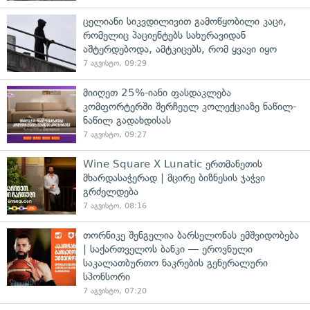
ცელიანი სიკვდილივით გამოწყობილი კაცი,
რომელიც პაციენტებს სახურავიდან
აშტერდებოდა, ამტკიცებს, რომ ყვავი იყო
7 აგვისტო, 09:29
მიიღეთ 25%-იანი ფასდაკლება
კომფორტერში შერჩეულ კოლექციაზე ნაწილ-
ნაწილ გადახდისას
7 აგვისტო, 09:27
Wine Square X Lunatic ერთმანეთის
მხარდასაჭერად | მცირე ბიზნესის ჯაჭვი
გრძელდება
7 აგვისტო, 08:16
თორნიკე შენგელია ბარსელონას ემშვიდობება
| საქართველოს ბანკი — ეროვნული
საკალათბურთო ნაკრების გენერალური
სპონსორი
7 აგვისტო, 07:20