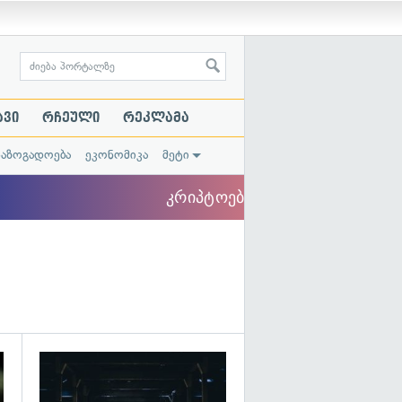
ავი
რჩეული
რეკლამა
საზოგადოება
ეკონომიკა
მეტი
გადახედვა
გადახედვა