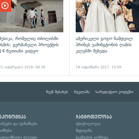
მუსიკა, რომელიც თბილისში
ამერიკელი გოგო ნამდვილ
ისმის: გერმანული პროექტის
პრინცს ვაშინგტონის ღამის
14-წუთიანი ვიდეო
კლუბში შეხვდა
21 თებერვალი 2018, 08:38
18 ოქტომბერი 2017, 13:09
ჩვენ შესახებ
რეკლამა
სარედაქციო კოდექსი
ეკონომიკა
ჯანმრთელობა
ბანკები და ფინანსები
ფსიქოლოგია
ბიზნესი
მედიცინა
სახელმწიფო ბიუჯეტი
ბავშვების აღზრდა