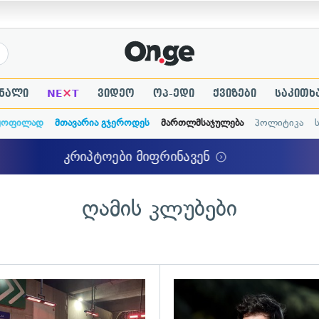
×
ნალი
NE
T
ვიდეო
ოპ-ედი
ქვიზები
საკითხ
ყოფილად
მთავარია გჯეროდეს
მართლმსაჯულება
პოლიტიკა
ღამის კლუბები
ადახედვა
გადახედვა