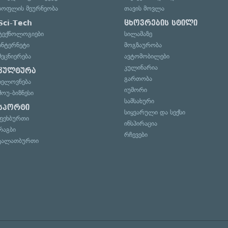
სოფლის მეურნეობა
თავის მოვლა
Sci-Tech
ცხოვრების სტილი
ტექნოლოგიები
სილამაზე
ინტერნეტი
მოგზაურობა
მეცნიერება
ავტომობილები
კულინარია
კულტურა
გართობა
ხელოვნება
იუმორი
შოუ-ბიზნესი
სამსახური
სპორტი
სიყვარული და სექსი
ფეხბურთი
ინსპირაცია
რაგბი
რჩევები
კალათბურთი