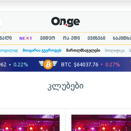
×
ნალი
NE
T
ვიდეო
ოპ-ედი
ქვიზები
საკითხ
ყოფილად
მთავარია გჯეროდეს
მართლმსაჯულება
პოლიტიკა
კლუბები
გადახედვა