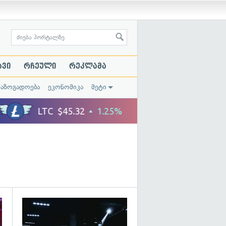
ავი
რჩეული
რეკლამა
საზოგადოება
ეკონომიკა
მეტი
გადახედვა
გადახედვა