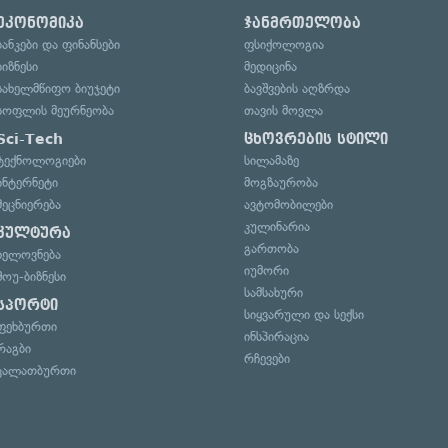
ეკონომიკა
ჯანმრთელობა
ბანკები და ფინანსები
ფსიქოლოგია
ბიზნესი
მედიცინა
სახელმწიფო ბიუჯეტი
ბავშვების აღზრდა
სოფლის მეურნეობა
თავის მოვლა
Sci-Tech
ცხოვრების სტილი
ტექნოლოგიები
სილამაზე
ინტერნეტი
მოგზაურობა
მეცნიერება
ავტომობილები
კულინარია
კულტურა
გართობა
ხელოვნება
იუმორი
შოუ-ბიზნესი
სამსახური
სპორტი
სიყვარული და სექსი
ფეხბურთი
ინსპირაცია
რაგბი
რჩევები
კალათბურთი