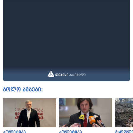
ბოლო ამბები:
პოლიტიკა
პოლიტიკა
მსოფლ