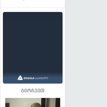
გირჩევთ
გადახედვა