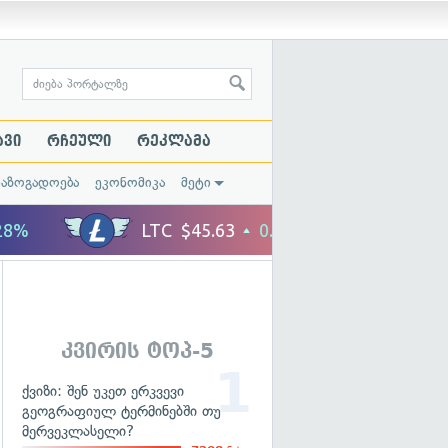
ავი
რჩეული
რეკლამა
საზოგადოება
ეკონომიკა
მეტი
კვირის ტოპ-5
ქვიზი: შენ უკეთ ერკვევი
გეოგრაფიულ ტერმინებში თუ
მერვეკლასელი?