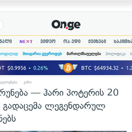
×
ნალი
NE
T
ვიდეო
ოპ-ედი
ქვიზები
საკითხ
ყოფილად
მთავარია გჯეროდეს
მართლმსაჯულება
პოლიტიკა
ხელოვნება
კინო
რუნება — ჰარი პოტერის 20
 გადაცემა ლეგენდარულ
ნებს