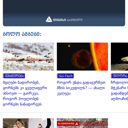
ბოლო ამბები:
მეცნიერება
Sci-Tech
ფლორა 
მგლები ნადირობენ,
როგორ უნდა გადავურჩეთ
ჩრდილო
ყორნებს კი ყველაფერი
მზის სიკვდილს? — ახალი
მტკნარი 
ახსოვთ — გაირკვა,
კვლევა
გადამდებ
როგორ პოულობენ
აღმოაჩი
ყორნები ნანადირევს