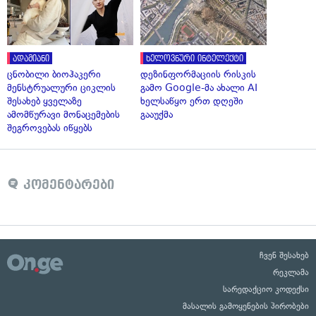
ადამიანი
ხელოვნური ინტელექტი
ცნობილი ბიოჰაკერი
დეზინფორმაციის რისკის
მენსტრუალური ციკლის
გამო Google-მა ახალი AI
შესახებ ყველაზე
ხელსაწყო ერთ დღეში
ამომწურავი მონაცემების
გააუქმა
შეგროვებას იწყებს
კომენტარები
ჩვენ შესახებ
რეკლამა
სარედაქციო კოდექსი
მასალის გამოყენების პირობები