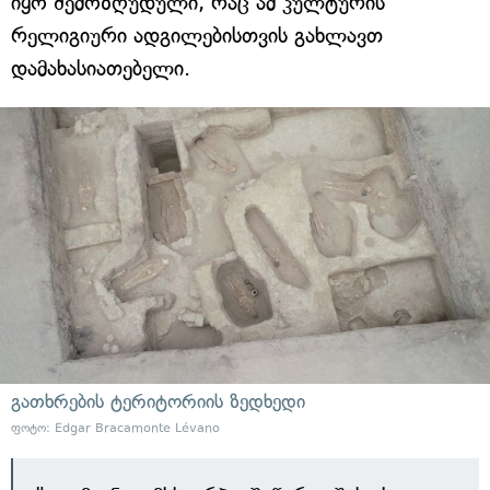
იყო შემოზღუდული, რაც ამ კულტურის
რელიგიური ადგილებისთვის გახლავთ
დამახასიათებელი.
გათხრების ტერიტორიის ზედხედი
ფოტო: Edgar Bracamonte Lévano