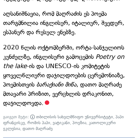
აღსანიშნავია, რომ მაღრაძის ეს პოემა
თარგმნილია ინგლისურ, იტალიურ, შვედურ,
ესპანურ და რუსულ ენებზე.
2020 წლის ოქტომბერში, ორტა-სანჯულიოს
კუნძულზე, ინგლისური გამოცემის
Poetry on
the lake
-ის და UNESCO-ის კომიტეტის
ყოველწლიური დაჯილდოების ცერემონიაზე,
პოემისთვის
ბარაქიანი მიწა
, დათო მაღრაძე
მთავარი პრიზით, ვერცხლის დრაკონით,
დაჯილდოვდა.
გაიგეთ მეტი:
თბილისის სახელმწიფო უნივერსიტეტი
,
პაპი
ფრანცისკე
,
რომის პაპი
,
ვატიკანი
,
პოეზია
,
კათოლიკური
ეკლესია
,
დათო მაღრაძე