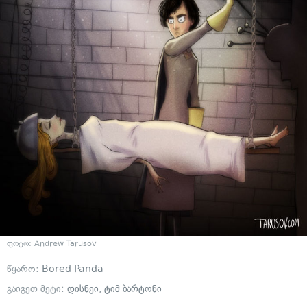
ფოტო: Andrew Tarusov
წყარო:
Bored Panda
გაიგეთ მეტი:
დისნეი
,
ტიმ ბარტონი