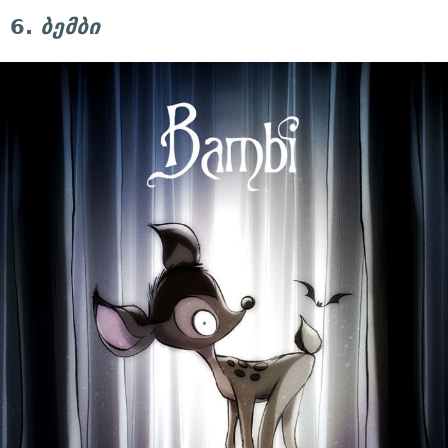
6.
ბემბი