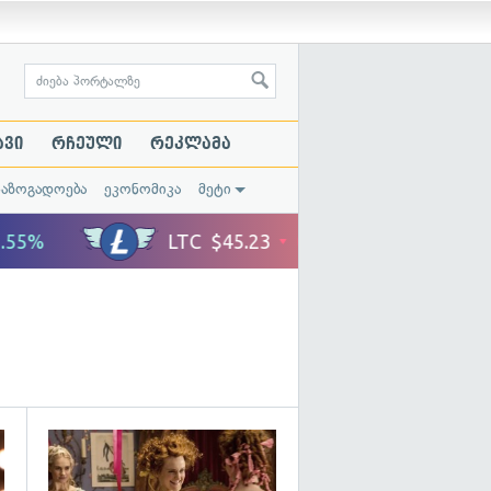
ავი
რჩეული
რეკლამა
საზოგადოება
ეკონომიკა
მეტი
გადახედვა
გადახედვა