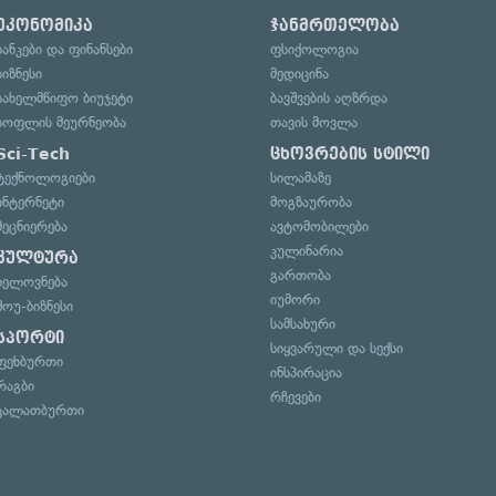
ეკონომიკა
ჯანმრთელობა
ბანკები და ფინანსები
ფსიქოლოგია
ბიზნესი
მედიცინა
სახელმწიფო ბიუჯეტი
ბავშვების აღზრდა
სოფლის მეურნეობა
თავის მოვლა
Sci-Tech
ცხოვრების სტილი
ტექნოლოგიები
სილამაზე
ინტერნეტი
მოგზაურობა
მეცნიერება
ავტომობილები
კულინარია
კულტურა
გართობა
ხელოვნება
იუმორი
შოუ-ბიზნესი
სამსახური
სპორტი
სიყვარული და სექსი
ფეხბურთი
ინსპირაცია
რაგბი
რჩევები
კალათბურთი