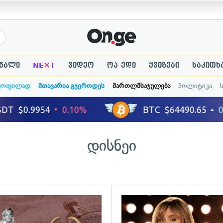
×
ნალი
NE
T
ვიდეო
ოპ-ედი
ქვიზები
საკითხ
ყოფილად
მთავარია გჯეროდეს
მართლმსაჯულება
პოლიტიკა
დისნეი
გადახედვა