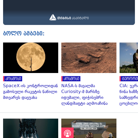
ბოლო ამბები:
კოსმოსი
კოსმოსი
ტერორი
SpaceX-ის კონტროლიდან
NASA-ს მავალმა
CIA: უკრ
გამოსული რაკეტის ნაწილი
Curiosity-მ მარსზე
წინა ხაზ
მთვარეს დაეჯახა
იდუმალი, ფიჭისებრი
სამხედრ
ლანდშაფტი აღმოაჩინა
ცოცხლო