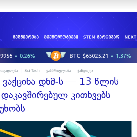
მეცნიერება
ტექნოლოგიები
STEM მარტივად
NEXT
ზოგადოება
Sci-Tech
ჯანმრთელობა
ჯანდაცვა
 ვაქცინა დნმ-ს — 13 წლის
ნ დაკავშირებულ კითხვებს
უხობს