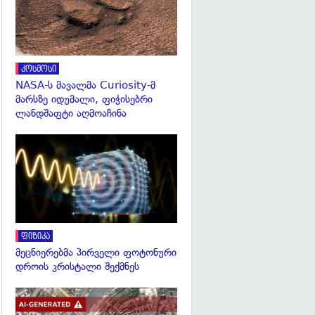
კოსმოსი
NASA-ს მავალმა Curiosity-მ
მარსზე იდუმალი, ფიჭისებრი
ლანდშაფტი აღმოაჩინა
გადახედვა
ფიზიკა
მეცნიერებმა პირველი ფოტონური
დროის კრისტალი შექმნეს
გადახედვა