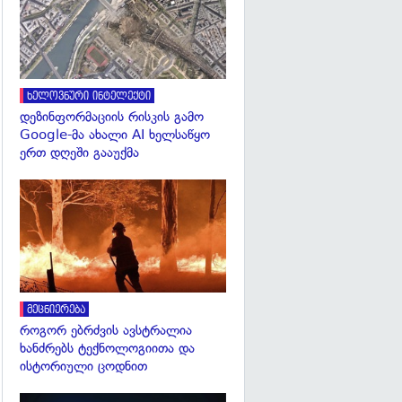
ხელოვნური ინტელექტი
დეზინფორმაციის რისკის გამო
Google-მა ახალი AI ხელსაწყო
ერთ დღეში გააუქმა
გადახედვა
მეცნიერება
როგორ ებრძვის ავსტრალია
ხანძრებს ტექნოლოგიითა და
ისტორიული ცოდნით