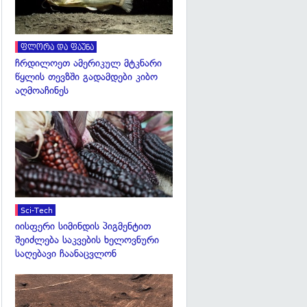
ფლორა და ფაუნა
ჩრდილოეთ ამერიკულ მტკნარი
წყლის თევზში გადამდები კიბო
აღმოაჩინეს
გადახედვა
Sci-Tech
იისფერი სიმინდის პიგმენტით
შეიძლება საკვების ხელოვნური
საღებავი ჩაანაცვლონ
გადახედვა