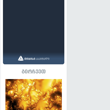
გირჩევთ
გადახედვა